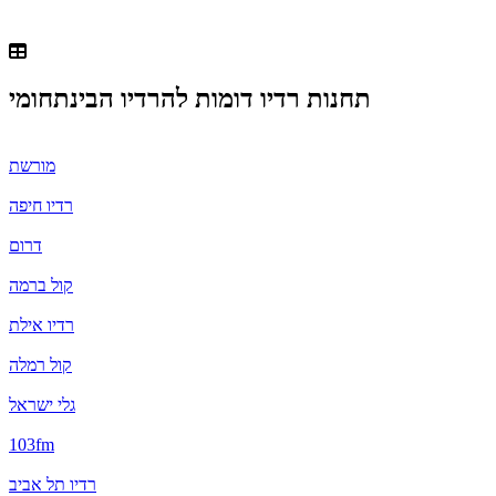
תחנות רדיו דומות ל
הרדיו הבינתחומי
מורשת
רדיו חיפה
דרום
קול ברמה
רדיו אילת
קול רמלה
גלי ישראל
103fm
רדיו תל אביב