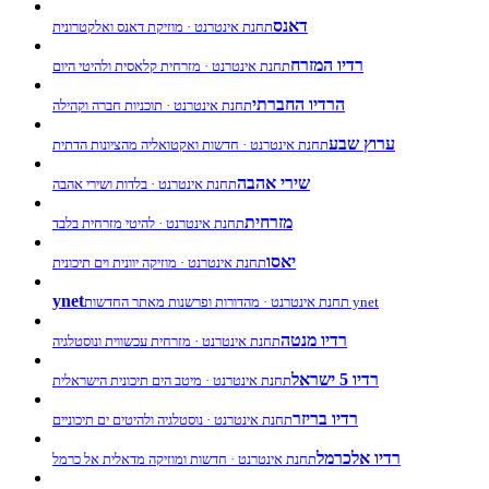
דאנס
תחנת אינטרנט · מוזיקת דאנס ואלקטרונית
רדיו המזרח
תחנת אינטרנט · מזרחית קלאסית ולהיטי היום
הרדיו החברתי
תחנת אינטרנט · תוכניות חברה וקהילה
ערוץ שבע
תחנת אינטרנט · חדשות ואקטואליה מהציונות הדתית
שירי אהבה
תחנת אינטרנט · בלדות ושירי אהבה
מזרחית
תחנת אינטרנט · להיטי מזרחית בלבד
יאסו
תחנת אינטרנט · מוזיקה יוונית וים תיכונית
ynet
תחנת אינטרנט · מהדורות ופרשנות מאתר החדשות ynet
רדיו מנטה
תחנת אינטרנט · מזרחית עכשווית ונוסטלגיה
רדיו 5 ישראל
תחנת אינטרנט · מיטב הים תיכונית הישראלית
רדיו בריזר
תחנת אינטרנט · נוסטלגיה ולהיטים ים תיכוניים
רדיו אלכרמל
תחנת אינטרנט · חדשות ומוזיקה מדאלית אל כרמל