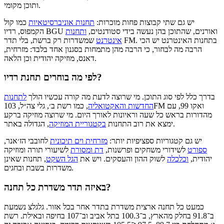
ותוכן מקומי.
יש גם שתי קבוצות פחות מוכרות:
תחנות אוניברסיטאיות
כמו קול
הקמפוס, רדיו BGU ואורנים, שהתוכן בהן נעשה בידי סטודנטים,
ותחנות
אינטרנט
שמשדרות רק ברשת, בלי תדר FM. בתחנות האינטרנט יש הכי
הרבה מה לבחור, כי הרבה מהן מתמחות בסגנון אחד בלבד: מזרחית,
דאנס, מוזיקה יהודית וכן הלאה.
לפי מה בוחרים תחנת רדיו?
בדרך כלל לפי סוג התוכן. מי שרוצה לדעת מה קורה עכשיו הולך
לתחנות
החדשות והאקטואליה
, כמו רשת ב׳, גלי צה״ל, 103FM ואקו 99, עם
מהדורות בראש כל שעה וראיונות לאורך היום. מי שרוצה מוזיקה ברקע
, הגדולה באתר.
ימצא את רוב התחנות
בקטגוריית המוזיקה
יש גם קטגוריות ספציפיות יותר:
מזרחית וים תיכונית
לחובבי הז׳אנר,
ספורט
לשידורי משחקים ופרשנות,
דת ומסורת
לשיעורי תורה ומוזיקה
יהודית,
וכלכלה
לשוק ההון והעסקים. ויש את
הגל השקט
, תחנות שאינן
משדרות בשבת ובחגים.
באיזה תדר משדרת כל תחנה?
כמעט כל תחנה ארצית משדרת בתדר אחר בכל אזור. גלגלצ נשמעת
ב־91.8 בחלק מהארץ, ב־100.3 בתל אביב וב־107 בחיפה ובאילת. רשת