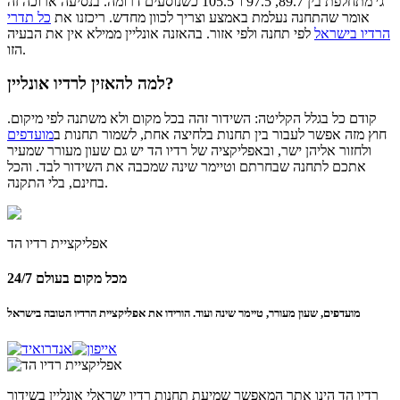
ג׳ מתחלפת בין 89.7, 97.5 ו־105.5 כשנוסעים דרומה. בנסיעה ארוכה זה
אומר שהתחנה נעלמת באמצע וצריך לכוון מחדש. ריכזנו את
כל תדרי
הרדיו בישראל
לפי תחנה ולפי אזור. בהאזנה אונליין ממילא אין את הבעיה
הזו.
למה להאזין לרדיו אונליין?
קודם כל בגלל הקליטה: השידור זהה בכל מקום ולא משתנה לפי מיקום.
חוץ מזה אפשר לעבור בין תחנות בלחיצה אחת, לשמור תחנות ב
מועדפים
ולחזור אליהן ישר, ובאפליקציה של רדיו הד יש גם שעון מעורר שמעיר
אתכם לתחנה שבחרתם וטיימר שינה שמכבה את השידור לבד. והכל
בחינם, בלי התקנה.
אפליקציית
רדיו הד
24/7 מכל מקום בעולם
מועדפים, שעון מעורר, טיימר שינה ועוד. הורידו את אפליקציית הרדיו הטובה בישראל
רדיו הד
הינו אתר המאפשר שמיעת תחנות רדיו ישראלי אונליין בשידור