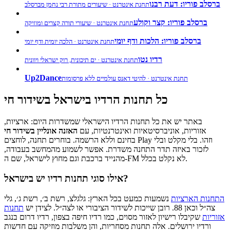
ברסלב פוריו: דעת רבנו
תחנת אינטרנט · שיעורים מתורת רבי נחמן מברסלב
ברסלב פוריו: קצר וקולע
תחנת אינטרנט · שיעורי תורה קצרים ומוזיקה
ברסלב פוריו: הלכות ודף יומי
תחנת אינטרנט · הלכה יומית ודף יומי
רדיו נטו
תחנת אינטרנט · ים תיכונית, רוק ישראלי ויוונית
Up2Dance
תחנת אינטרנט · להיטי דאנס עולמיים ללא פרסומות
כל תחנות הרדיו בישראל בשידור חי
באתר יש את כל תחנות הרדיו הישראלי שמשדרות היום: ארציות,
אזוריות, אוניברסיטאיות ואינטרנטיות, עם
האזנה אונליין בשידור חי
בחינם וללא הרשמה. בוחרים תחנה, לוחצים Play וזהו. בלי מקלט ובלי
לזכור באיזה תדר התחנה משדרת. אפשר לשמוע מהמחשב בעבודה,
מהנייד ברכבת וגם מחוץ לישראל, שם ה-FM לא נקלט בכלל.
אילו סוגי תחנות רדיו יש בישראל?
התחנות הארציות
נשמעות כמעט בכל הארץ: גלגלצ, רשת ב׳, רשת ג׳, גלי
צה״ל וכאן 88. רובן שייכות לשידור הציבורי או לצה״ל. לצידן יש
תחנות
אזוריות
שקיבלו רישיון לאזור מסוים, כמו רדיו חיפה בצפון, רדיו דרום בנגב
ורדיו ירושלים. אלה תחנות מסחריות, והן משלבות מוזיקה עם חדשות