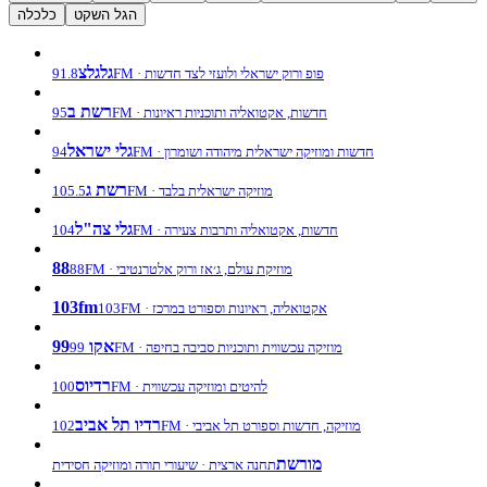
הגל השקט
כלכלה
גלגלצ
91.8FM · פופ ורוק ישראלי ולועזי לצד חדשות
רשת ב
95FM · חדשות, אקטואליה ותוכניות ראיונות
גלי ישראל
94FM · חדשות ומוזיקה ישראלית מיהודה ושומרון
רשת ג
105.5FM · מוזיקה ישראלית בלבד
גלי צה"ל
104FM · חדשות, אקטואליה ותרבות צעירה
88
88FM · מוזיקת עולם, ג׳אז ורוק אלטרנטיבי
103fm
103FM · אקטואליה, ראיונות וספורט במרכז
אקו 99
99FM · מוזיקה עכשווית ותוכניות סביבה בחיפה
רדיוס
100FM · להיטים ומוזיקה עכשווית
רדיו תל אביב
102FM · מוזיקה, חדשות וספורט תל אביבי
מורשת
תחנה ארצית · שיעורי תורה ומוזיקה חסידית