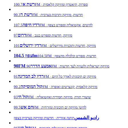
רשת א
100.7FM · ספרות, תיאטרון ומוזיקה קלאסית
רשת ד
90.3FM · חדשות, מוזיקה ותרבות בערבית
רדיו חיפה
107.5FM · להיטים, אקטואליה וספורט בצפון
דרום
97FM · מוזיקה, חדשות וספורט בנגב
רדיו ירושלים
101FM · מוזיקה, חדשות ותוכניות מירושלים
צפון 104.5fm
104.5FM · חדשות, ספורט וכלכלה מהצפון
90FM אמצע הדרך
90FM · מוזיקה ישראלית ולועזית לצד חדשות
רדיו לב המדינה
91FM · מוזיקה ים תיכונית לאורך כל היום
קול המוסיקה
90.2FM · מוזיקה קלאסית, קונצרטים ואופרה
קול חי
93FM · שיעורי תורה, מוזיקה חסידית ואקטואליה
חם אש
99.5FM · להיטי מוזיקה ים תיכונית ומזרחית
راديو الشمس
תחנה אזורית · חדשות ומוזיקה בערבית בצפון
קול רגע