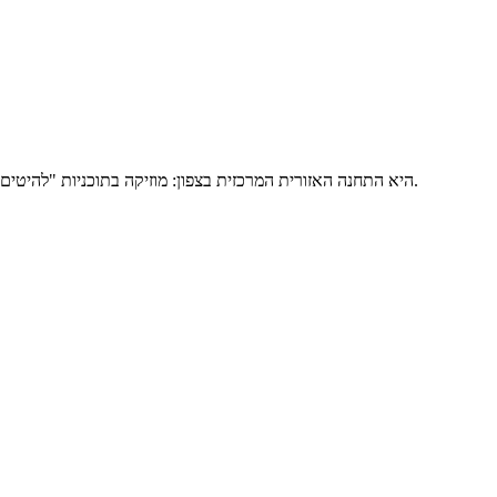
רדיו חיפה 107.5FM היא התחנה האזורית המרכזית בצפון: מוזיקה בתוכניות "להיטים לנצח" ו"מגה מיקס", אקטואליה, תוכנית ספורט ושידורי משחקים של הפועל ומכבי חיפה. מאזינים כאן בשידור חי או מהאפליקציה.