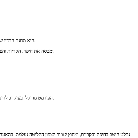
רדיו חיפה 107.5FM היא תחנת הרדיו של חיפה והצפון, עם להיטים, אקטואליה מקומית וספורט. אפשר להאזין לרדיו חיפה לייב אונליין ישירות מכאן, בכל שעה ומכל מקום.
רדיו חיפה משדרת בתדר 107.5FM ומכסה את חיפה, הקריות והצפון. היא תחנה אזורית מסחרית, והמיקוד שלה הוא בקהל המקומי, בשונה מהתחנות הארציות שנשמעות באותו אזור.
הפורמט מוזיקלי בעיקרו, להיטים ישראליים ולועזיים, עם מהדורות חדשות לאורך היום ותוכניות אקטואליה מקומיות. הספורט מקבל מקום משמעותי, עם דגש על הקבוצות החיפאיות.
107.5FM נקלט היטב בחיפה ובקריות, ומחוץ לאזור הצפון הקליטה נעלמת. ב