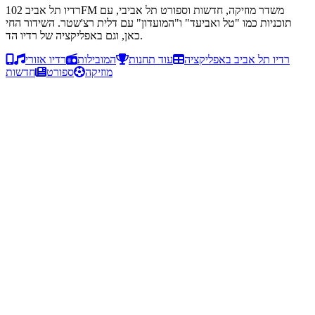
רדיו תל אביב 102FM משדר מוזיקה, חדשות וספורט תל אביבי, עם
תוכניות כמו "טל ואביעד" ו"המועדון" עם דלית רצ'שטר. השידור החי
כאן, וגם באפליקציה של רדיו הד.
רדיו תל אביב באפליקציה
עוד תחנות
המובילות
רדיו אזורי
מוזיקה
ספורט
חדשות