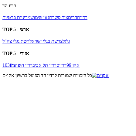
רדיו הד
רדיו
תדרים
צור קשר
תנאי שימוש
מדיניות פרטיות
TOP 5 - ארצי
גלגלצ
רשת ב
גלי ישראל
רשת ג
גלי צה"ל
TOP 5 - אזורי
אקו 99
רדיוס
רדיו תל אביב
רדיו חיפה
103fm
כל הזכויות שמורות ל
רדיו הד
הפועל ברשיון אקו״ם