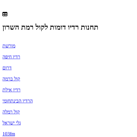
תחנות רדיו דומות ל
קול רמת השרון
מורשת
רדיו חיפה
דרום
קול ברמה
רדיו אילת
הרדיו הבינתחומי
קול רמלה
גלי ישראל
103fm