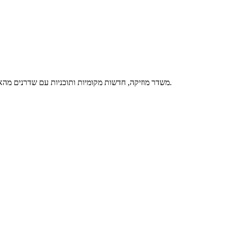
קול רמת השרון 106FM משדר מוזיקה, חדשות מקומיות ותוכניות עם שדרנים מהאזור. השידור החי כאן, וגם באפליקציה של רדיו הד.