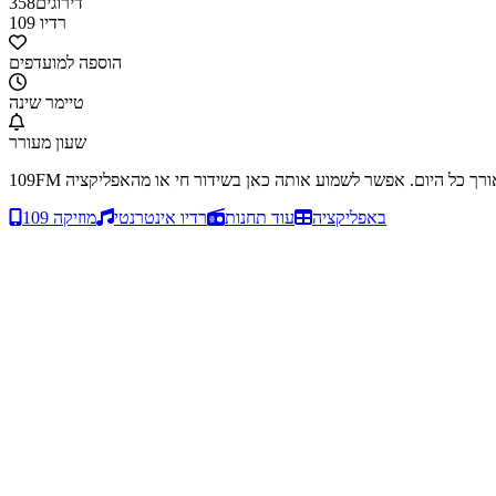
דירוגים
358
רדיו 109
הוספה למועדפים
טיימר שינה
שעון מעורר
109 באפליקציה
עוד תחנות
רדיו אינטרנטי
מוזיקה