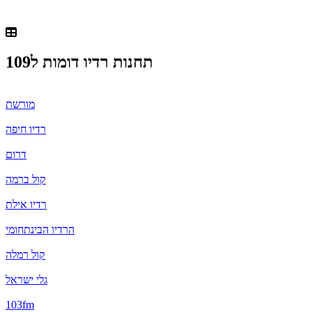
תחנות רדיו דומות ל
109
מורשת
רדיו חיפה
דרום
קול ברמה
רדיו אילת
הרדיו הבינתחומי
קול רמלה
גלי ישראל
103fm